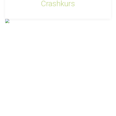
Crashkurs
Die Klassiker:
Discofox, Walzer & Co. – kompakt serviert.
Kein Stress:
Wir konzentrieren uns auf das, was Ihr wirklich
braucht.
Vorkenntnisse?
Absolut nicht nötig!
Ziel:
Locker, sicher auf der Tanzfläche bewegen.