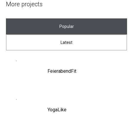
More projects
Popular
Latest
FeierabendFit
YogaLike