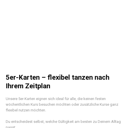
5er-Karten – flexibel tanzen nach
Ihrem Zeitplan
Unsere 5er-Karten eignen sich ideal für alle, die keinen festen
wöchentlichen Kurs besuchen möchten oder zusätzliche Kurse ganz
flexibel nutzen möchten.
Du entscheidest selbst, welche Gültigkeit am besten zu Deinem Alltag
passt: