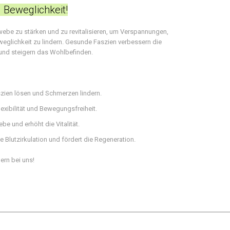
Beweglichkeit!
ewebe zu stärken und zu revitalisieren, um Verspannungen,
glichkeit zu lindern. Gesunde Faszien verbessern die
 und steigern das Wohlbefinden.
szien lösen und Schmerzen lindern.
exibilität und Bewegungsfreiheit.
e und erhöht die Vitalität.
e Blutzirkulation und fördert die Regeneration.
rn bei uns!