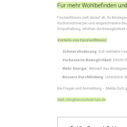
Für mehr Wohlbefinden und 
Faszienfitness zielt darauf ab, Ihr Bindeg
Rückenschmerzen und eingeschränkte Bewe
Körperhaltung, erhöhen die Beweglichkeit
Vorteile von Faszienfitness:
Schmerzlinderung:
Soll verklebte Fa
Verbesserte Beweglichkeit:
Erhöht Fl
Mehr Energie:
Aktiviert das Bindegeweb
Bessere Durchblutung:
Unterstützt di
Bei Fragen und Anmeldung – Melde Dich ge
Mail: info@tanzschule-lutz.de