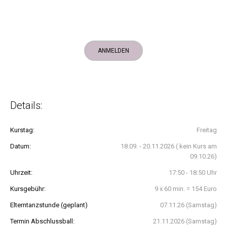
nachträglich verrechnet werden.)
Jetzt anmelden & Platz sichern! Wir freuen uns auf euch!
ANMELDEN
Details:
Kurstag:
Freitag
Datum:
18.09. - 20.11.2026 ( kein Kurs am
09.10.26)
Uhrzeit:
17:50 - 18:50 Uhr
Kursgebühr:
9 x 60 min. = 154 Euro
Elterntanzstunde (geplant)
07.11.26 (Samstag)
Termin Abschlussball:
21.11.2026 (Samstag)