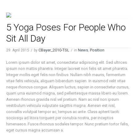
5 Yoga Poses For People Who
Sit All Day
CBayer_2010-TSL
News
Position
29. April 2015
by
in
,
Lorem ipsum dolor sit amet, consectetur adipiscing elit. Sed ultrices
ipsum non mattis pharetra. Integer laoreet non felis sit amet pharetra.
Integer mollis eget felis non finibus. Nullam nibh mauris, fermentum
vitae felis vehicula, aliquam bibendum sapien. In euismod velit vitae
neque rhoncus congue. Aliquam luctus, sapien in consectetur cursus,
quam urna euismod magna, sed pellentesque massa libero eu lorem.
Aenean rhoncus gravida nisl vel pretium. Nam ac nisl non ipsum
vestibulum vehicula vulputate sagittis magna. Aenean est nisl,
convallis volutpat tempor ac, tempus ac ante. Class aptent taciti
sociosqu ad litora torquent per conubia nostra, per inceptos
himenaeos. Fusce rhoncus sodales tempor. Nunc pretium tortor felis,
eget cursus magna accumsan a.