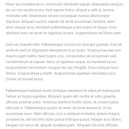
Etiam eu molestie eros, commodo hendrerit sapien. Maecenas tempus
leo ac nisi iaculis porta. Sed sapien tortor, aliquet a velit ut, lacinia
molestie velit. Maecenas ornare consequat massa ullamcorper
dapibus. Aliquam auctor, sapien sit amet accumsan facilisis, enim
enim aliquet arcu, tincidunt pellentesque justo turpis id neque. Duis
eleifend nunc sit amet mi dapibus ornare. Suspendisse vel libero sem.
Sed nec blandit nibh. Pellentesque commodo suscipit gravida. Sed sit
amet ex sed mi dignissim elementum in ut quam. Vivamus laoreet non
mauris eget mattis. Nam turpis orci, consectetur vel accumsan sed,
condimentum at sapien. Nunc ut egestas neque, eu hendrerit lacus.
Suspendisse fermentum congue dui nec fringilla. Duis volutpat nunc
lectus. Suspendisse potenti. Suspendisse egestas venenatis nunc.
Donec at laoreet lacus.
Pellentesque habitant morbi tristique senectus et netus et malesuada
fames ac turpis egestas. Aliquam quam elit, mollis at odio gravida,
ultrices pulvinar justo. Vivamus eleifend mollis dolor, et ornare turpis
vehicula in. Pellentesque auctor ac enim sit amet euismod. Ut eu
accumsan nunc. Nam ultrices, orci a volutpat molestie, ipsum magna
posuere ex, vel lobortis dolor purus tristique purus. Integer arcu libero,
feugiat non eros vel, aliquet sodales justo. Aliquam lobortis efficitur