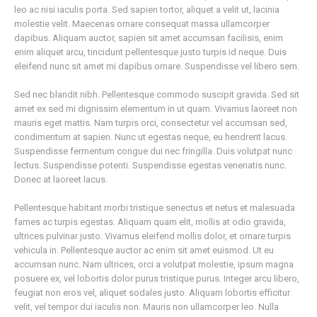
leo ac nisi iaculis porta. Sed sapien tortor, aliquet a velit ut, lacinia
molestie velit. Maecenas ornare consequat massa ullamcorper
dapibus. Aliquam auctor, sapien sit amet accumsan facilisis, enim
enim aliquet arcu, tincidunt pellentesque justo turpis id neque. Duis
eleifend nunc sit amet mi dapibus ornare. Suspendisse vel libero sem.
Sed nec blandit nibh. Pellentesque commodo suscipit gravida. Sed sit
amet ex sed mi dignissim elementum in ut quam. Vivamus laoreet non
mauris eget mattis. Nam turpis orci, consectetur vel accumsan sed,
condimentum at sapien. Nunc ut egestas neque, eu hendrerit lacus.
Suspendisse fermentum congue dui nec fringilla. Duis volutpat nunc
lectus. Suspendisse potenti. Suspendisse egestas venenatis nunc.
Donec at laoreet lacus.
Pellentesque habitant morbi tristique senectus et netus et malesuada
fames ac turpis egestas. Aliquam quam elit, mollis at odio gravida,
ultrices pulvinar justo. Vivamus eleifend mollis dolor, et ornare turpis
vehicula in. Pellentesque auctor ac enim sit amet euismod. Ut eu
accumsan nunc. Nam ultrices, orci a volutpat molestie, ipsum magna
posuere ex, vel lobortis dolor purus tristique purus. Integer arcu libero,
feugiat non eros vel, aliquet sodales justo. Aliquam lobortis efficitur
velit, vel tempor dui iaculis non. Mauris non ullamcorper leo. Nulla