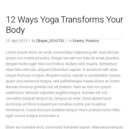
12 Ways Yoga Transforms Your
Body
CBayer_2010-TSL
Events
Position
15. April 2015
by
in
,
Lorem ipsum dolor sit amet, consectetur adipiscing elit. Sed ultrices
ipsum non mattis pharetra. Integer laoreet non felis sit amet pharetra.
Integer mollis eget felis non finibus. Nullam nibh mauris, fermentum
vitae felis vehicula, aliquam bibendum sapien. In euismod velit vitae
neque rhoncus congue. Aliquam luctus, sapien in consectetur cursus,
quam urna euismod magna, sed pellentesque massa libero eu lorem.
Aenean rhoncus gravida nisl vel pretium. Nam ac nisl non ipsum
vestibulum vehicula vulputate sagittis magna. Aenean est nisl,
convallis volutpat tempor ac, tempus ac ante. Class aptent taciti
sociosqu ad litora torquent per conubia nostra, per inceptos
himenaeos. Fusce rhoncus sodales tempor. Nunc pretium tortor felis,
eget cursus magna accumsan a.
Etiam eu molestie eros, commodo hendrerit sapien. Maecenas tempus