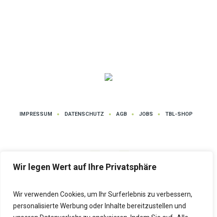
IMPRESSUM
DATENSCHUTZ
AGB
JOBS
TBL-SHOP
Wir legen Wert auf Ihre Privatsphäre
Wir verwenden Cookies, um Ihr Surferlebnis zu verbessern,
Datenschutz
| Tanz- und Bewegungsschule LUTZ © 2025 | Alle Rechte
personalisierte Werbung oder Inhalte bereitzustellen und
vorbehalten